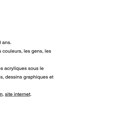
3 ans.
s couleurs, les gens, les
es acryliques sous le
s, dessins graphiques et
m
,
site internet
.