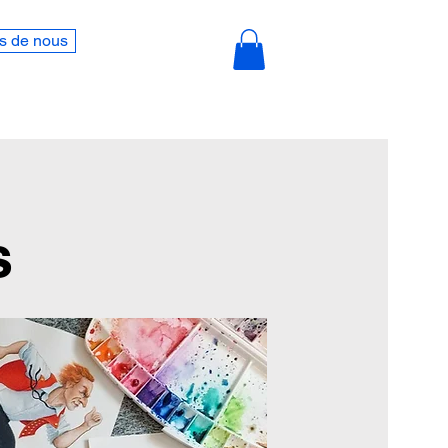
s de nous
s